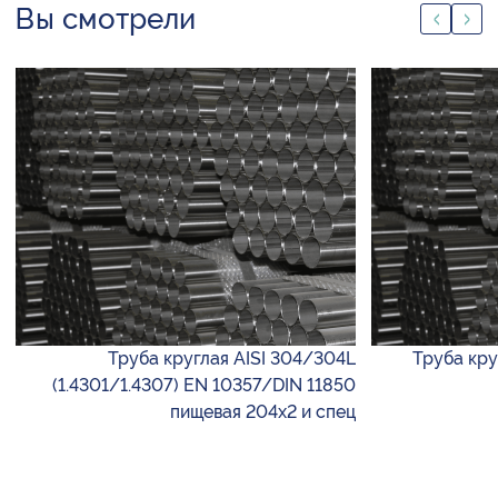
Вы смотрели
Труба круглая AISI 304/304L
Труба круг
(1.4301/1.4307) EN 10357/DIN 11850
пищевая 204х2 и спец