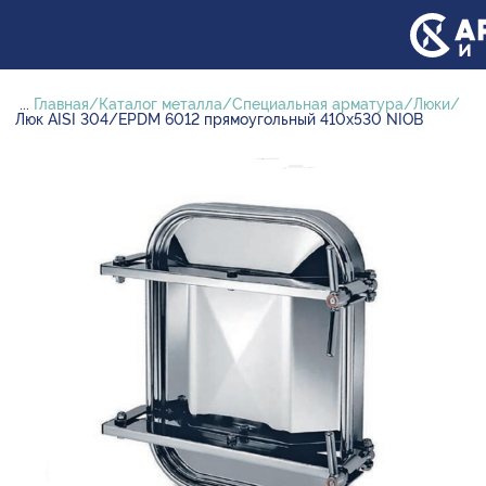
...
Главная
Каталог металла
Специальная арматура
Люки
Люк AISI 304/EPDM 6012 прямоугольный 410х530 NIOB