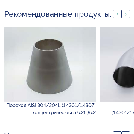
Рекомендованные продукты:
Переход AISI 304/304L (1.4301/1.4307)
концентрический 57х26,9х2
(1.4301/1