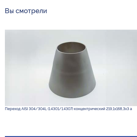
Вы смотрели
Переход AISI 304/304L (1.4301/1.4307) концентрический 219,1х168,3х3 а