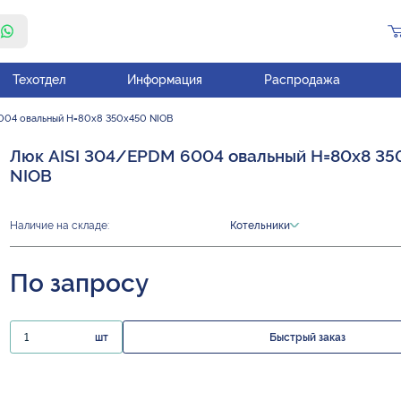
Техотдел
Информация
Распродажа
004 овальный H=80х8 350х450 NIOB
Люк AISI 304/EPDM 6004 овальный H=80х8 35
NIOB
Наличие на складе:
Котельники
По запросу
шт
Быстрый заказ