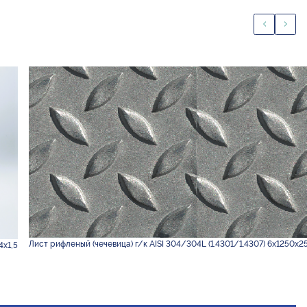
Лист рифленый (чечевица) г/к AISI 304/304L (1.4301/1.4307) 6х1250х2
4х1,5