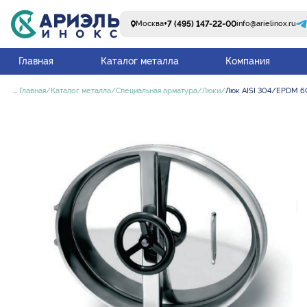
+7 (495) 147-22-00
Москва
info@arielinox.ru
Главная
Каталог металла
Компания
...
Главная
Каталог металла
Специальная арматура
Люки
Люк AISI 304/EPDM 6