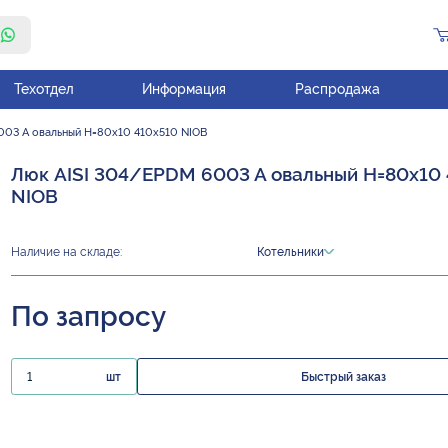
Техотдел
Информация
Распродажа
003 A овальный H=80х10 410х510 NIOB
Люк AISI 304/EPDM 6003 A овальный H=80х10
NIOB
Наличие на складе:
Котельники
По запросу
шт
Быстрый заказ