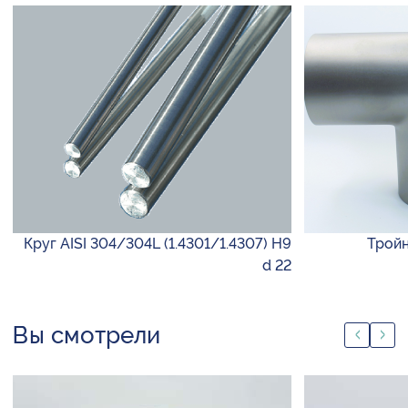
Круг AISI 304/304L (1.4301/1.4307) H9
Тройн
d 22
Вы смотрели