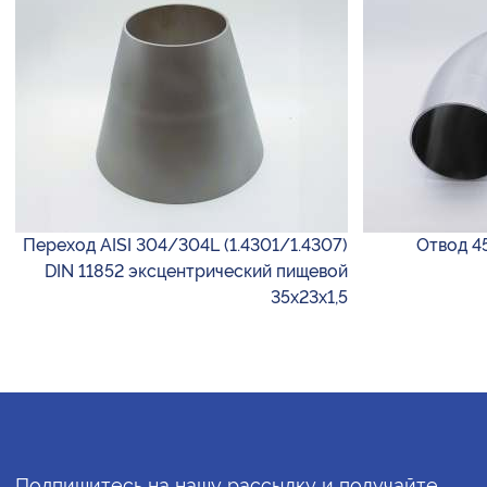
Переход AISI 304/304L (1.4301/1.4307)
Отвод 45
DIN 11852 эксцентрический пищевой
35х23х1,5
Подпишитесь на нашу рассылку и получайте