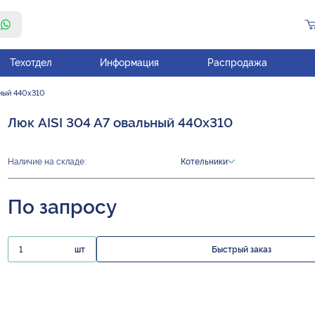
Техотдел
Информация
Распродажа
ьный 440х310
Люк AISI 304 A7 овальный 440х310
Наличие на складе:
Котельники
По запросу
шт
Быстрый заказ