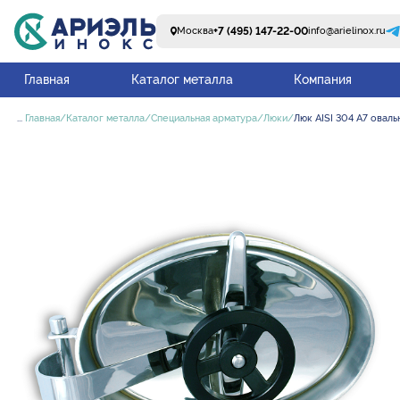
+7 (495) 147-22-00
Москва
info@arielinox.ru
Главная
Каталог металла
Компания
...
Главная
Каталог металла
Специальная арматура
Люки
Люк AISI 304 A7 овал