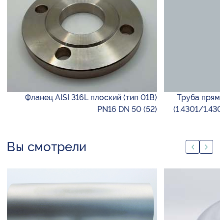
Фланец AISI 316L плоский (тип 01B)
Труба прям
PN16 DN 50 (52)
(1.4301/1.4
Вы смотрели