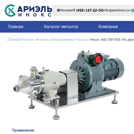
+7 (495) 147-22-00
Москва
info@arielinox.ru
Главная
Каталог металла
Компания
...
Главная
Каталог металла
Оборудование
Насосы
Насос AISI 316 KDS-90 двух
Применение: