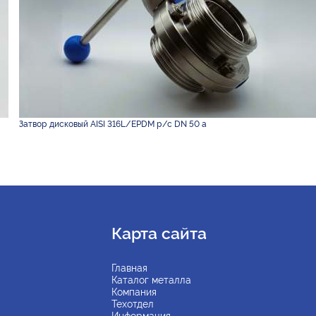
Затвор дисковый AISI 316L/EPDM р/с DN 50 а
Карта сайта
Главная
Каталог металла
Компания
Техотдел