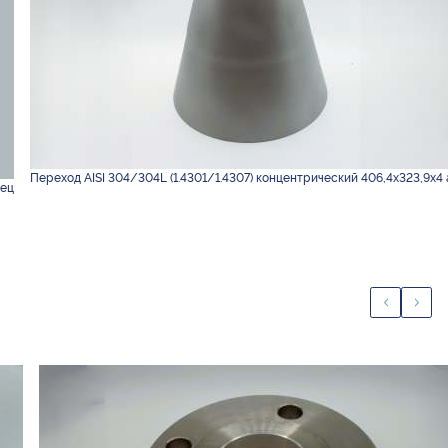
Переход AISI 304/304L (1.4301/1.4307) концентрический 406,4х323,9х4 
пец