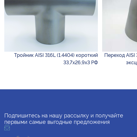
Тройник AISI 316L (1.4404) короткий
Переход AISI 
33,7х26,9х3 РФ
эксц
Подпишитесь на нашу рассылку и получайте
первыми самые выгодные предложения