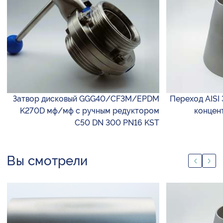
Затвор дисковый GGG40/CF3M/EPDM
Переход AISI 
K270D мф/мф с ручным редуктором
концен
С50 DN 300 PN16 KST
Вы смотрели