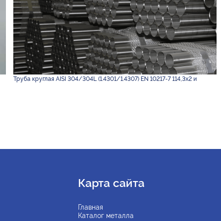
Труба круглая AISI 304/304L (1.4301/1.4307) EN 10217-7 114,3х2 и
Карта сайта
Главная
Каталог металла