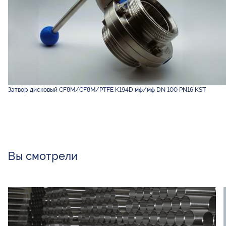
Затвор дисковый CF8M/CF8M/PTFE K194D мф/мф DN 100 PN16 KST
Вы смотрели