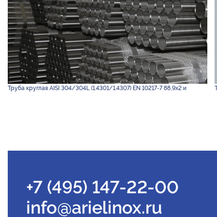
Труба круглая AISI 304/304L (1.4301/1.4307) EN 10217-7 88,9х2 и
+7 (495) 147-22-00
info@arielinox.ru