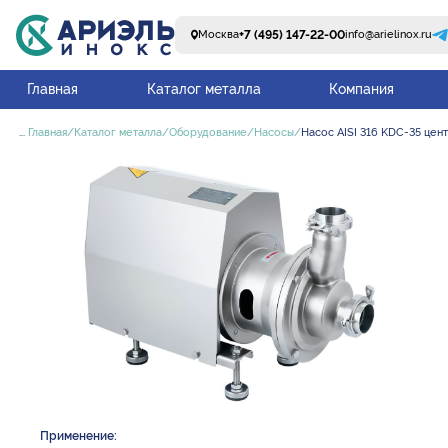
+7 (495) 147-22-00
Москва
info@arielinox.ru
Главная
Каталог металла
Компания
...
Главная
Каталог металла
Оборудование
Насосы
Насос AISI 316 KDC-35 цен
Применение: