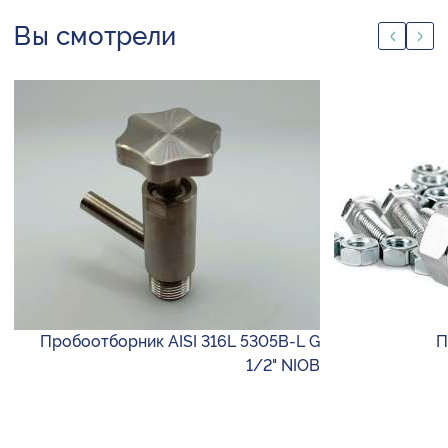
Вы смотрели
Пробоотборник AISI 316L 5305B-L G
П
1/2" NIOB